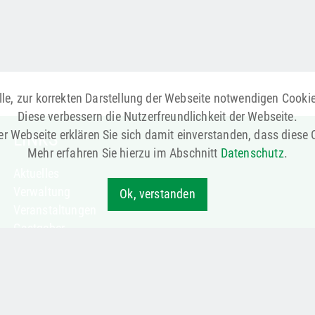
le, zur korrekten Darstellung der Webseite notwendigen Cooki
Diese verbessern die Nutzerfreundlichkeit der Webseite.
r Webseite erklären Sie sich damit einverstanden, dass diese
LINKS
Mehr erfahren Sie hierzu im Abschnitt
Datenschutz
.
Aktuelles
Verwaltung
Ok, verstanden
Veranstaltungen
Gastgeber
Notruf & Notdienste