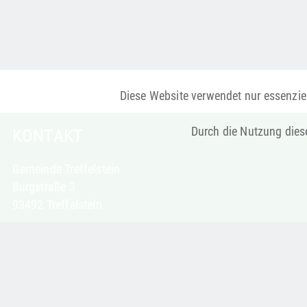
Diese Website verwendet nur essenziel
Durch die Nutzung diese
KONTAKT
Gemeinde Treffelstein
Burgstraße 3
93492 Treffelstein
Telefon: 09673 9221-0
Telefax: 09673 9221-30
poststelle@treffelstein.de