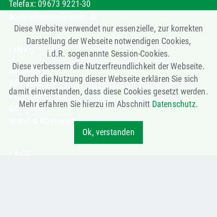
Telefax: 09673 9221-30
poststelle@treffelstein.de
Diese Website verwendet nur essenzielle, zur korrekten
Darstellung der Webseite notwendigen Cookies,
LINKS
i.d.R. sogenannte Session-Cookies.
Diese verbessern die Nutzerfreundlichkeit der Webseite.
Aktuelles
Durch die Nutzung dieser Webseite erklären Sie sich
Verwaltung
damit einverstanden, dass diese Cookies gesetzt werden.
Veranstaltungen
Mehr erfahren Sie hierzu im Abschnitt
Datenschutz
.
Gastgeber
Notruf & Notdienste
Ok, verstanden
LAGE
Die Gemeinde Treffelstein liegt
idyllisch im oberen
Bayerischen Wald, im
Landkreis Cham, nahe der