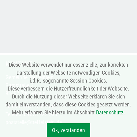
KONTAKT
Diese Website verwendet nur essenzielle, zur korrekten
Darstellung der Webseite notwendigen Cookies,
Gemeinde Treffelstein
i.d.R. sogenannte Session-Cookies.
Burgstraße 3
Diese verbessern die Nutzerfreundlichkeit der Webseite.
93492 Treffelstein
Durch die Nutzung dieser Webseite erklären Sie sich
damit einverstanden, dass diese Cookies gesetzt werden.
Telefon: 09673 9221-0
Mehr erfahren Sie hierzu im Abschnitt
Datenschutz
.
Telefax: 09673 9221-30
poststelle@treffelstein.de
Ok, verstanden