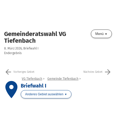
Gemeinderatswahl VG
Menü
Tiefenbach
8. März 2026, Briefwahl I
Endergebnis
arrow_back
arrow_forward
Vorheriges Gebiet
Nächstes Gebiet
VG Tiefenbach
Gemeinde Tiefenbach
place
Briefwahl I
Anderes Gebiet auswählen