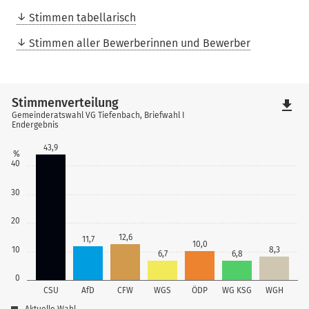
Stimmen tabellarisch
Stimmen aller Bewerberinnen und Bewerber
Stimmenverteilung
file_download
Gemeinderatswahl VG Tiefenbach, Briefwahl I
Endergebnis
43,9
%
40
30
20
12,6
11,7
10,0
10
8,3
6,7
6,8
0
CSU
AfD
CFW
WGS
ÖDP
WG KSG
WGH
Aktuelle Wahl