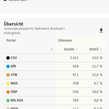
Übersicht
Übersicht
Gemeinderatswahl VG Tiefenbach, Briefwahl I
file_download
Endergebnis
Partei
Stimmen
Anzahl
Anteil
CSU
2.341
43,9 %
AfD
626
11,7 %
CFW
671
12,6 %
WGS
358
6,7 %
ÖDP
536
10,0 %
WG KSG
365
6,8 %
WGH
441
8,3 %