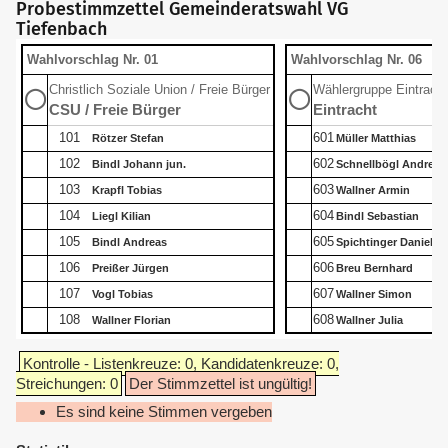
Probestimmzettel Gemeinderatswahl VG
Tiefenbach
Wahlvorschlag Nr. 01
Wahlvorschlag Nr. 06
Christlich Soziale Union / Freie Bürger
Wählergruppe Eintracht
◯
◯
CSU / Freie Bürger
Eintracht
101
601
Rötzer Stefan
Müller Matthias
102
602
Bindl Johann jun.
Schnellbögl Andreas
103
603
Krapfl Tobias
Wallner Armin
104
604
Liegl Kilian
Bindl Sebastian
105
605
Bindl Andreas
Spichtinger Daniel
106
606
Preißer Jürgen
Breu Bernhard
107
607
Vogl Tobias
Wallner Simon
108
608
Wallner Florian
Wallner Julia
Kontrolle - Listenkreuze: 0, Kandidatenkreuze: 0,
Streichungen: 0
Der Stimmzettel ist ungültig!
Es sind keine Stimmen vergeben