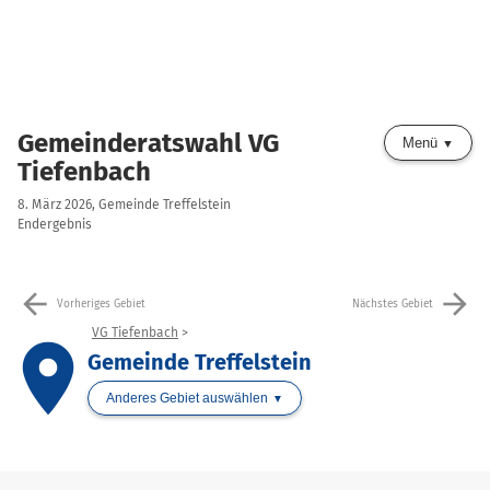
Gemeinderatswahl VG
Menü
Tiefenbach
8. März 2026, Gemeinde Treffelstein
Endergebnis
arrow_back
arrow_forward
Vorheriges Gebiet
Nächstes Gebiet
VG Tiefenbach
place
Gemeinde Treffelstein
Anderes Gebiet auswählen