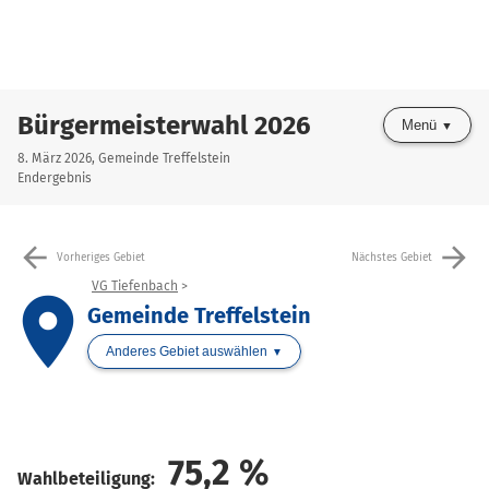
Bürgermeisterwahl 2026
Menü
8. März 2026, Gemeinde Treffelstein
Endergebnis
arrow_back
arrow_forward
Vorheriges Gebiet
Nächstes Gebiet
VG Tiefenbach
place
Gemeinde Treffelstein
Anderes Gebiet auswählen
75,2
%
Wahlbeteiligung: