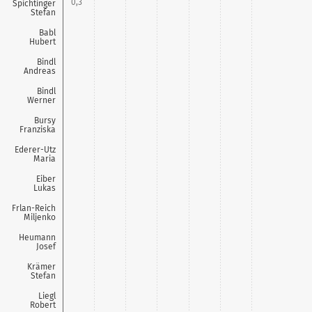
0,3
Spichtinger
Stefan
0,2
Babl
Hubert
0,2
Bindl
Andreas
0,2
Bindl
Werner
0,2
Bursy
Franziska
0,2
Ederer-Utz
Maria
0,2
Eiber
Lukas
Frlan-Reich
Miljenko
Heumann
Josef
Krämer
Stefan
Liegl
Robert