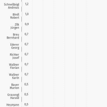
1,2
Schnellbögl
Andreas
1,0
Bindl
Robert
0,9
Zilk
Jürgen
0,7
Breu
Bernhard
0,7
Ederer
Georg
0,7
Richter
Josef
0,7
Wallner
Florian
0,7
Wallner
Karin
0,5
Bauer
Marion
0,5
Grauvogl
Harald
0,5
Heumann