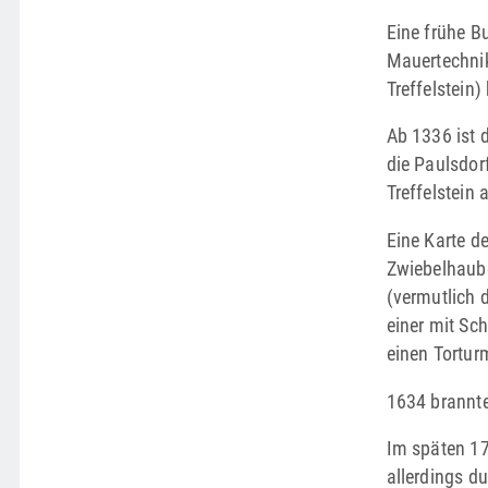
Eine frühe B
Mauertechnik
Treffelstein)
Ab 1336 ist d
die Paulsdor
Treffelstein
Eine Karte de
Zwiebel­haub
(vermutlich d
­einer mit S
einen Tortur
1634 brannte
Im späten 17
allerdings du