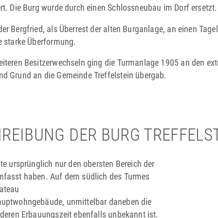
rt. Die Burg wurde durch einen Schlossneubau im Dorf ersetzt.
r Bergfried, als Überrest der ­alten Burg­anlage, an einen Tag
e starke ­Überformung.
iteren Besitzerwechseln ging die Turmanlage 1905 an den ext
d Grund an die Gemeinde Treffelstein übergab.
REIBUNG DER BURG TREFFELS
fte ursprünglich nur den obersten Bereich der
mfasst haben. Auf dem südlich des Turmes
lateau
auptwohngebäude, unmittelbar daneben die
 deren Erbauungszeit ebenfalls unbekannt ist.