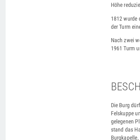
Höhe reduzie
1812 wurde de
der Turm ein
Nach zwei we
1961 Turm un
BESCH
Die Burg dür
Felskuppe u
gelegenen P
stand das H
Burgkapelle,