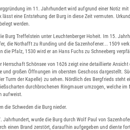
urggründung im 11. Jahrhundert wird aufgrund einer Notiz mit
 lässt eine Entstehung der Burg in diese Zeit vermuten. Urkund
 belegt werden.
ie Burg Treffelstein unter Leuchten­berger ­Hoheit. Im 15. Jahrh
fer, die Not­hafft zu Runding und die Sazenhofener... 1509 verk
 an die Pfalz, 1530 wird er an Hans Fuchs zu Schneeberg verpfä
r Herrschaft Schönsee von 1626 zeigt eine detaillierte Ansicht 
e und großen Öffnungen im obersten Geschoss dargestellt. S
er Turm der ­Kapelle) zu sehen. ­Nördlich des Bergfrieds steht
chieß­scharten durchbrochenen Ringmauer umzogen, welche im
m aufweist.
n die Schweden die Burg nieder.
. Jahrhundert, wurde die Burg durch Wolf Paul von Sazenhofen
rch einen Brand ­zerstört, daraufhin aufgegeben und diente fort