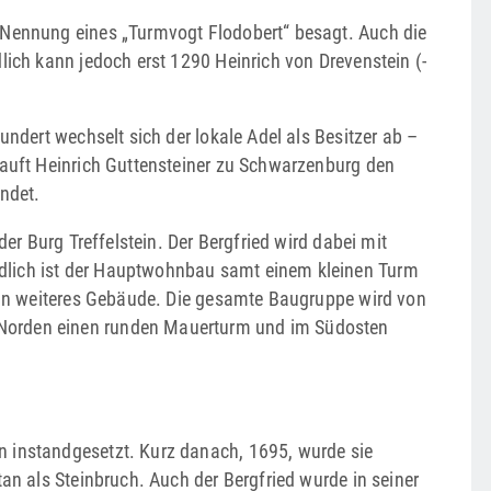
 Nennung eines „Turmvogt Flodo­bert“ besagt. Auch die
lich kann jedoch erst 1290 Heinrich von Drevenstein (­
undert wechselt sich der ­lokale Adel als Besitzer ab –
auft ­Heinrich Guttensteiner zu Schwarzen­burg den
ndet.
der Burg Treffelstein. Der Bergfried wird dabei mit
üdlich ist der Hauptwohnbau samt einem kleinen Turm
 ein ­weiteres ­Gebäude. Die gesamte Baugruppe wird von
 Norden einen runden Mauerturm und im Südosten
 instandgesetzt. Kurz ­danach, 1695, wurde sie
an als ­Steinbruch. Auch der Bergfried wurde in seiner