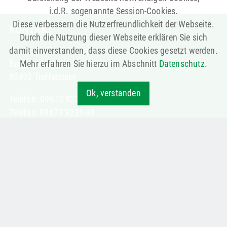
i.d.R. sogenannte Session-Cookies.
Diese verbessern die Nutzerfreundlichkeit der Webseite.
KONTAKT
Durch die Nutzung dieser Webseite erklären Sie sich
Gemeinde Treffelstein
damit einverstanden, dass diese Cookies gesetzt werden.
Burgstraße 3
Mehr erfahren Sie hierzu im Abschnitt
Datenschutz
.
93492 Treffelstein
Ok, verstanden
Telefon: 09673 9221-0
Telefax: 09673 9221-30
poststelle@treffelstein.de
LINKS
Aktuelles
Verwaltung
Veranstaltungen
Gastgeber