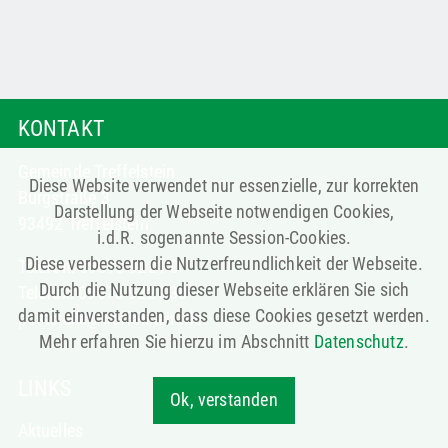
KONTAKT
Gemeinde Treffelstein
Diese Website verwendet nur essenzielle, zur korrekten
Burgstraße 3
Darstellung der Webseite notwendigen Cookies,
93492 Treffelstein
i.d.R. sogenannte Session-Cookies.
Diese verbessern die Nutzerfreundlichkeit der Webseite.
Telefon: 09673 9221-0
Durch die Nutzung dieser Webseite erklären Sie sich
Telefax: 09673 9221-30
damit einverstanden, dass diese Cookies gesetzt werden.
poststelle@treffelstein.de
Mehr erfahren Sie hierzu im Abschnitt
Datenschutz
.
LINKS
Ok, verstanden
Aktuelles