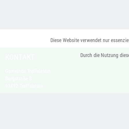
Diese Website verwendet nur essenziel
Durch die Nutzung diese
KONTAKT
Gemeinde Treffelstein
Burgstraße 3
93492 Treffelstein
Telefon: 09673 9221-0
Telefax: 09673 9221-30
poststelle@treffelstein.de