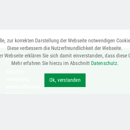
le, zur korrekten Darstellung der Webseite notwendigen Cooki
Diese verbessern die Nutzerfreundlichkeit der Webseite.
r Webseite erklären Sie sich damit einverstanden, dass diese
LINKS
Mehr erfahren Sie hierzu im Abschnitt
Datenschutz
.
Aktuelles
Verwaltung
Ok, verstanden
Veranstaltungen
Gastgeber
Notruf & Notdienste