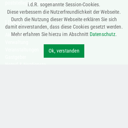
poststelle@treffelstein.de
i.d.R. sogenannte Session-Cookies.
Diese verbessern die Nutzerfreundlichkeit der Webseite.
Durch die Nutzung dieser Webseite erklären Sie sich
LINKS
damit einverstanden, dass diese Cookies gesetzt werden.
Mehr erfahren Sie hierzu im Abschnitt
Datenschutz
.
Aktuelles
Verwaltung
Veranstaltungen
Ok, verstanden
Gastgeber
Notruf & Notdienste
LAGE
Die Gemeinde Treffelstein liegt
idyllisch im oberen
Bayerischen Wald, im
Landkreis Cham, nahe der
tschechischen Grenze.