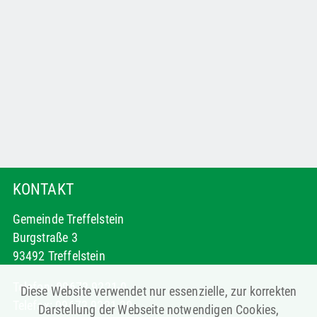
KONTAKT
Gemeinde Treffelstein
Burgstraße 3
93492 Treffelstein
Telefon: 09673 9221-0
Diese Website verwendet nur essenzielle, zur korrekten
Telefax: 09673 9221-30
Darstellung der Webseite notwendigen Cookies,