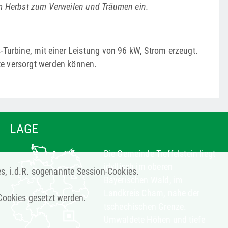
im Herbst zum Verweilen und Träumen ein.
Turbine, mit einer ­Leistung von 96 kW, Strom erzeugt.
e versorgt werden können.
LAGE
Die Gemeinde Treffelstein liegt
idyllisch im oberen
es, i.d.R. sogenannte Session-Cookies.
Bayerischen Wald, im
Landkreis Cham, nahe der
 Cookies gesetzt werden.
tschechischen Grenze.
Umwaldete Höhen und tiefe