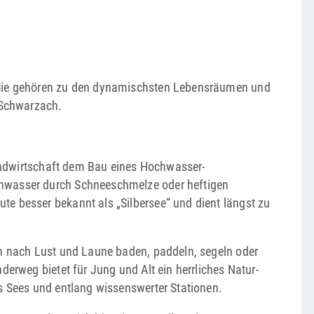
. Sie gehören zu den dynamischsten Lebensräumen und
e Schwarzach.
ndwirtschaft dem Bau eines Hoch­wasser­
hwasser durch Schnee­schmelze oder heftigen
 ­besser bekannt als „Silbersee“ und dient längst zu
n nach Lust und Laune ­baden, ­paddeln, segeln oder
erweg ­bietet für Jung und Alt ein herrliches Natur­
s Sees und entlang wissenswerter ­Stationen.