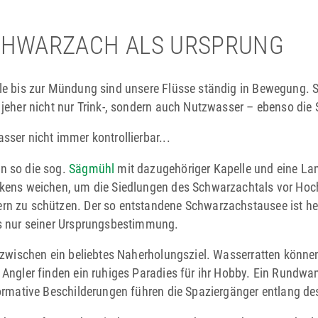
CHWARZACH ALS URSPRUNG
le bis zur Mündung sind unsere Flüsse ­ständig in Bewegung
 jeher nicht nur Trink-, sondern auch Nutz­wasser – ebenso di
sser nicht immer kontrollierbar...
n so die sog.
Sägmühl
mit dazugehöriger ­Kapelle und eine La
kens weichen, um die Siedlungen des Schwarz­achtals vor Hoc
n zu schützen. Der so entstandene Schwarzachstausee ist heute
s nur seiner Ursprungsbestimmung.
inzwischen ein beliebtes Naherholungsziel. Wasserratten könne
Angler finden ein ruhiges Paradies für ihr Hobby. Ein Rundwand
formative Beschilderungen führen die Spazier­gänger entlang de