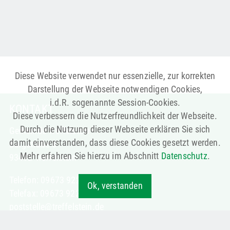
Diese Website verwendet nur essenzielle, zur korrekten
Darstellung der Webseite notwendigen Cookies,
i.d.R. sogenannte Session-Cookies.
KONTAKT
Diese verbessern die Nutzerfreundlichkeit der Webseite.
Durch die Nutzung dieser Webseite erklären Sie sich
Gemeinde Treffelstein
damit einverstanden, dass diese Cookies gesetzt werden.
Burgstraße 3
Mehr erfahren Sie hierzu im Abschnitt
Datenschutz
.
93492 Treffelstein
Telefon: 09673 9221-0
Ok, verstanden
Telefax: 09673 9221-30
poststelle@treffelstein.de