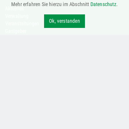
Mehr erfahren Sie hierzu im Abschnitt
Datenschutz
.
Aktuelles
Verwaltung
Ok, verstanden
Veranstaltungen
Gastgeber
Notruf & Notdienste
LAGE
Die Gemeinde Treffelstein liegt
idyllisch im oberen
Bayerischen Wald, im
Landkreis Cham, nahe der
tschechischen Grenze.
Umwaldete Höhen und tiefe
Täler sind kennzeichnend für
diese diese Gegend.