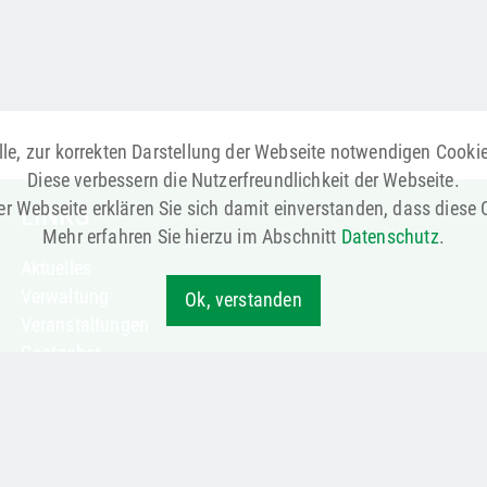
le, zur korrekten Darstellung der Webseite notwendigen Cooki
Diese verbessern die Nutzerfreundlichkeit der Webseite.
r Webseite erklären Sie sich damit einverstanden, dass diese
LINKS
Mehr erfahren Sie hierzu im Abschnitt
Datenschutz
.
Aktuelles
Verwaltung
Ok, verstanden
Veranstaltungen
Gastgeber
Notruf & Notdienste