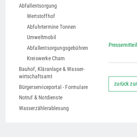
Abfallentsorgung
Wertstoffhof
Abfuhrtermine Tonnen
Umweltmobil
Pressemittei
Abfallentsorgungs­gebühren
Kreiswerke Cham
Bauhof, Kläranlage & Wasser­
wirtschafts­amt
zurück zur
Bürgerserviceportal - Formulare
Notruf & Notdienste
Wasserzählerablesung