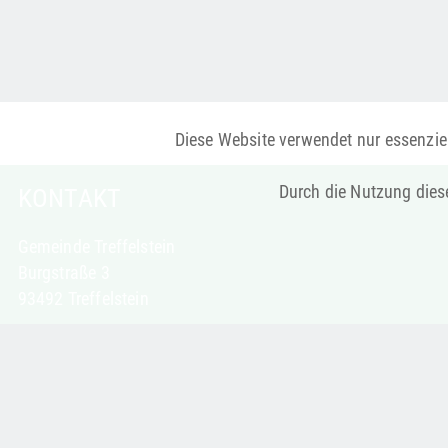
Diese Website verwendet nur essenziel
Durch die Nutzung diese
KONTAKT
Gemeinde Treffelstein
Burgstraße 3
93492 Treffelstein
Telefon: 09673 9221-0
Telefax: 09673 9221-30
poststelle@treffelstein.de