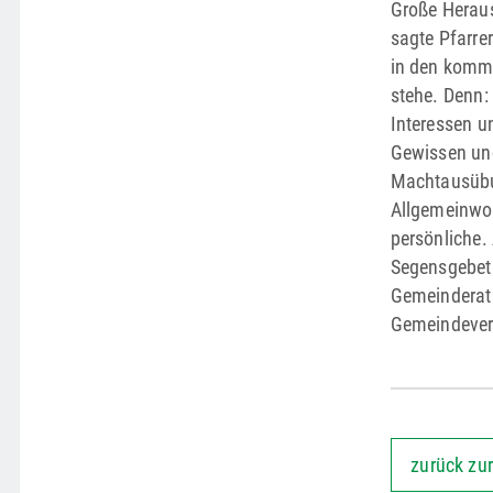
Große Heraus
sagte Pfarre
in den komme
stehe. Denn:
Interessen u
Gewissen und
Machtausübu
Allgemeinwoh
persönliche. 
Segensgebet.
Gemeinderat 
Gemeindever
zurück zur