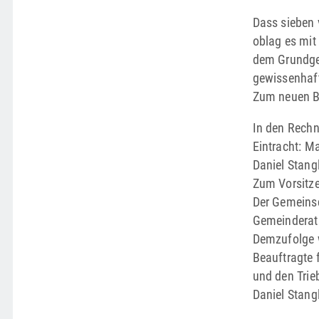
Dass sieben 
oblag es mit
dem Grundges
gewissenhaft
Zum neuen Bü
In den Rechn
Eintracht: Ma
Daniel Stang
Zum Vorsitz
Der Gemeinsc
Gemeinderats
Demzufolge w
Beauftragte 
und den Trie
Daniel Stang