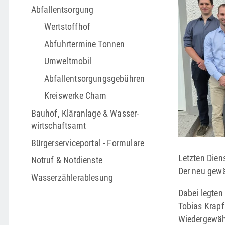
Abfallentsorgung
Wertstoffhof
Abfuhrtermine Tonnen
Umweltmobil
Abfallentsorgungs­gebühren
Kreiswerke Cham
Bauhof, Kläranlage & Wasser­
wirtschafts­amt
Bürgerserviceportal - Formulare
Letzten Dien
Notruf & Notdienste
Der neu gewä
Wasserzählerablesung
Dabei legten
Tobias Krapfl
Wiedergewähl