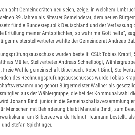
von acht Gemeinderäten neu seien, zeige, in welchem Umbruch
 seinen 39 Jahren als ältester Gemeinderat, dem neuen Bürge
etz für die Bundesrepublik Deutschland und der Verfassung 
e Erfüllung meiner Amtspflichten, so wahr mir Gott helfe“, sag
rgermeisterstellvertreter wählte der Gemeinderat Andreas Bab
ungsprüfungsausschuss wurden bestellt: CSU: Tobias Krapfl, St
tthias Müller, Stellvertreter Andreas Schnellbögl, Wählergruppe
l; Freie Wählergemeinschaft Biberbach: Robert Bindl, Stellvertr
enden des Rechnungsprüfungsausschusses wurde Tobias Krap
haftsversammlung gehört Bürgermeister Wallner als gesetzlich
mitglied aus der Wählergruppe, die bei der Kommunalwahl die
ird Johann Bindl junior in die Gemeinschaftsversammlung entse
für Menschen mit Behinderung bleibt Manuela Bindl, zum Bea
bwerkskanal am Silbersee wurde Helmut Heumann bestellt, al
l und Stefan Spichtinger.