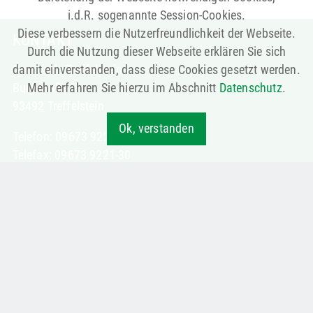
i.d.R. sogenannte Session-Cookies.
Diese verbessern die Nutzerfreundlichkeit der Webseite.
KONTAKT
Durch die Nutzung dieser Webseite erklären Sie sich
Gemeinde Treffelstein
damit einverstanden, dass diese Cookies gesetzt werden.
Burgstraße 3
Mehr erfahren Sie hierzu im Abschnitt
Datenschutz
.
93492 Treffelstein
Ok, verstanden
Telefon: 09673 9221-0
Telefax: 09673 9221-30
poststelle@treffelstein.de
LINKS
Aktuelles
Verwaltung
Veranstaltungen
Gastgeber