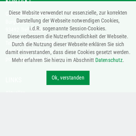
KONTAKT
Diese Website verwendet nur essenzielle, zur korrekten
Gemeinde Treffelstein
Darstellung der Webseite notwendigen Cookies,
Burgstraße 3
i.d.R. sogenannte Session-Cookies.
93492 Treffelstein
Diese verbessern die Nutzerfreundlichkeit der Webseite.
Telefon: 09673 9221-0
Durch die Nutzung dieser Webseite erklären Sie sich
Telefax: 09673 9221-30
damit einverstanden, dass diese Cookies gesetzt werden.
poststelle@treffelstein.de
Mehr erfahren Sie hierzu im Abschnitt
Datenschutz
.
Ok, verstanden
LINKS
Aktuelles
Verwaltung
Veranstaltungen
Gastgeber
Notruf & Notdienste