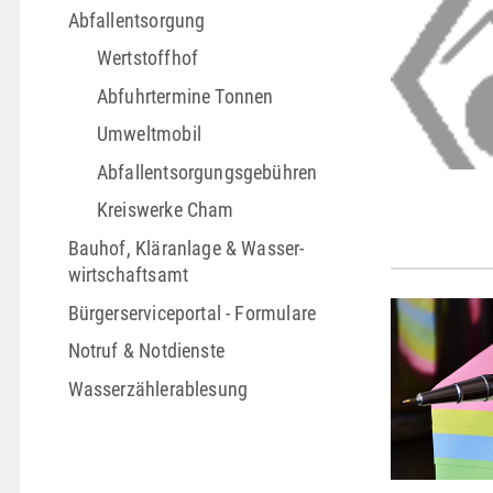
Abfallentsorgung
Wertstoffhof
Abfuhrtermine Tonnen
Umweltmobil
Abfallentsorgungs­gebühren
Kreiswerke Cham
Bauhof, Kläranlage & Wasser­
wirtschafts­amt
Bürgerserviceportal - Formulare
Notruf & Notdienste
Wasserzählerablesung