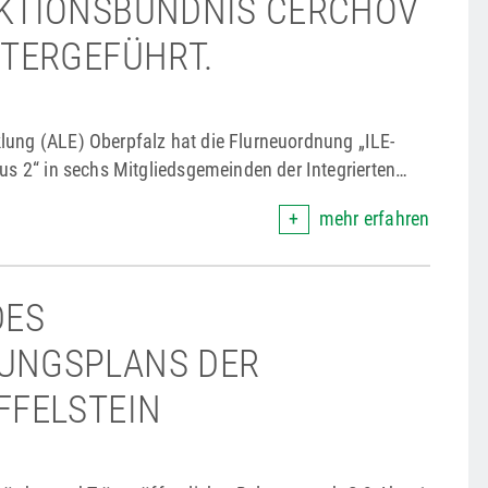
KTIONSBÜNDNIS CERCHOV
ITERGEFÜHRT.
lung (ALE) Oberpfalz hat die Flurneuordnung „ILE-
lus 2“ in sechs Mitgliedsgemeinden der Integrierten
nsbündnis Cerchov plus“ eingeleitet.
mehr erfahren
DES
UNGSPLANS DER
FFELSTEIN