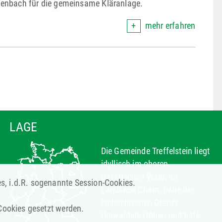
enbach für die gemeinsame Kläranlage.
mehr erfahren
LAGE
Die Gemeinde Treffelstein liegt
idyllisch im oberen
Bayerischen Wald, im
es, i.d.R. sogenannte Session-Cookies.
Landkreis Cham, nahe der
tschechischen Grenze.
 Cookies gesetzt werden.
Umwaldete Höhen und tiefe