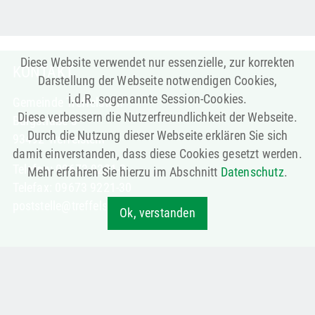
Diese Website verwendet nur essenzielle, zur korrekten
KONTAKT
Darstellung der Webseite notwendigen Cookies,
i.d.R. sogenannte Session-Cookies.
Gemeinde Treffelstein
Diese verbessern die Nutzerfreundlichkeit der Webseite.
Burgstraße 3
Durch die Nutzung dieser Webseite erklären Sie sich
93492 Treffelstein
damit einverstanden, dass diese Cookies gesetzt werden.
Telefon: 09673 9221-0
Mehr erfahren Sie hierzu im Abschnitt
Datenschutz
.
Telefax: 09673 9221-30
poststelle@treffelstein.de
Ok, verstanden
LINKS
Aktuelles
Verwaltung